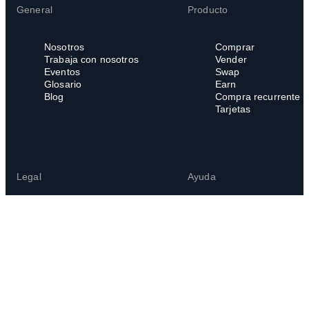
General
Producto
Nosotros
Comprar
Trabaja con nosotros
Vender
Eventos
Swap
Glosario
Earn
Blog
Compra recurrente
Tarjetas
Legal
Ayuda
Legal Hub
Centro de ayuda
Términos del servicio
Preguntas frecuente
Política de privacidad
Política de cookies
Política de denuncias
internas
Canal de denuncias
Uso indebido de la