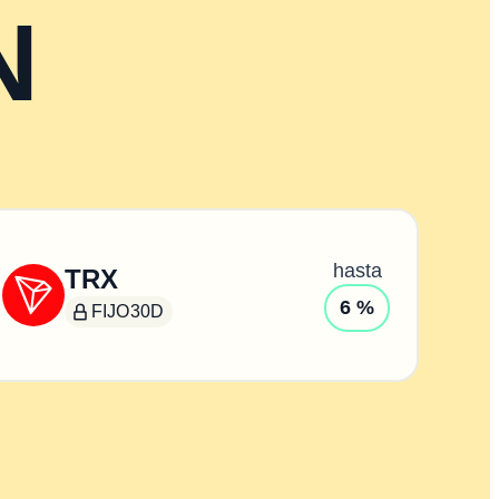
N
hasta
TRX
6 %
FIJO
30D