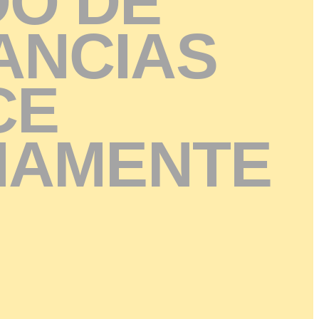
D
O
D
E
A
N
C
I
A
S
C
E
I
A
M
E
N
T
E