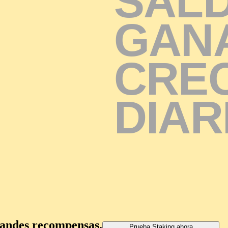
S
A
L
G
A
N
C
R
E
D
I
A
R
Añadir fondos
grandes recompensas.
Prueba Staking ahora