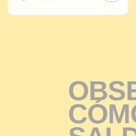
O
B
S
C
Ó
M