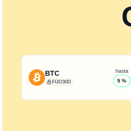
hasta
BTC
5 %
FIJO
30D