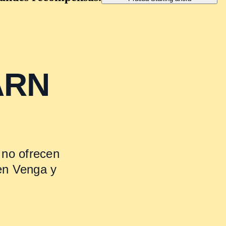
ARN
Seguro
Elige una plataforma regu
hacer crecer tu cartera.
 no ofrecen
en Venga y
Mantén la calma, relájate