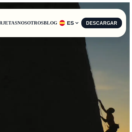
ES
RJETAS
NOSOTROS
BLOG
DESCARGAR
English
-
EN
Español
-
ES
Català
-
CAT