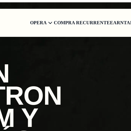
OPERA
COMPRA RECURRENTE
EARN
TA
N
 TRON
M Y