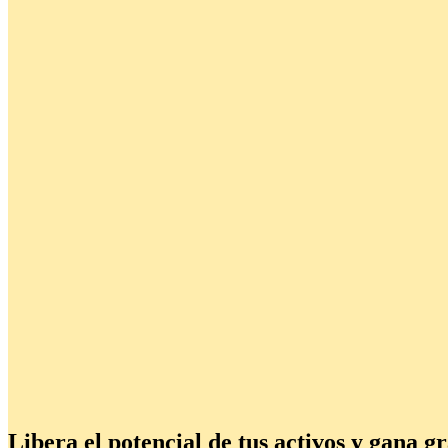
0.00
0.00
%
RPY Promedio
Libera el potencial de tus activos y gana 