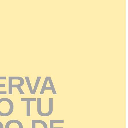
E
R
V
A
O
T
U