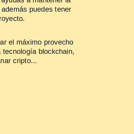
 y además puedes tener
royecto.
Recompensas ganad
0.0000
ETH
car el máximo provecho
a tecnología blockchain,
≈ €0.00
ar cripto...