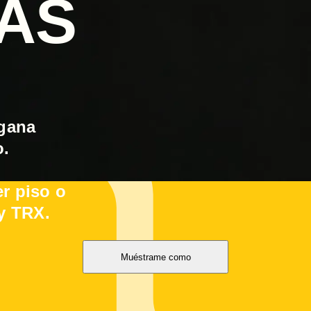
ÁS
 gana
o.
er piso o
y TRX.
Muéstrame como