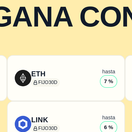
GANA CO
hasta
ETH
7 %
FIJO
30D
hasta
LINK
6 %
FIJO
30D