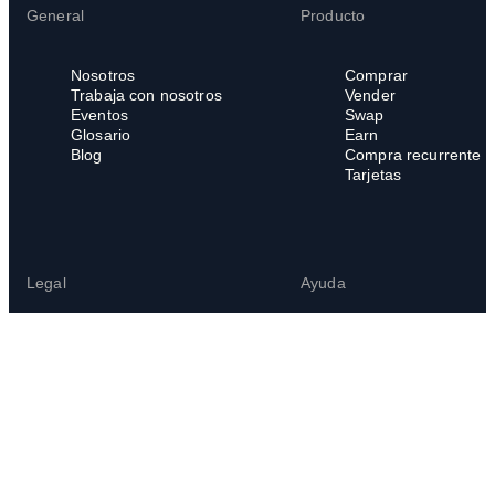
General
Producto
Nosotros
Comprar
Trabaja con nosotros
Vender
Eventos
Swap
Glosario
Earn
Blog
Compra recurrente
Tarjetas
Legal
Ayuda
Legal Hub
Centro de ayuda
Términos del servicio
Preguntas frecuente
Política de privacidad
Política de cookies
Política de denuncias
internas
Canal de denuncias
Uso indebido de la