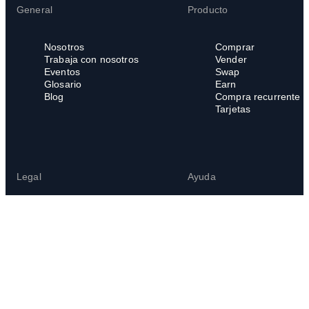
General
Producto
Nosotros
Comprar
Trabaja con nosotros
Vender
Eventos
Swap
Glosario
Earn
Blog
Compra recurrente
Tarjetas
Legal
Ayuda
Legal Hub
Centro de ayuda
Términos del servicio
Preguntas frecuente
Política de privacidad
Política de cookies
Política de denuncias
internas
Canal de denuncias
Uso indebido de la