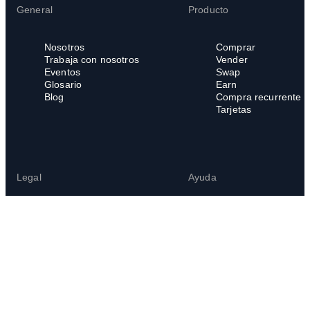
General
Producto
Nosotros
Comprar
Trabaja con nosotros
Vender
Eventos
Swap
Glosario
Earn
Blog
Compra recurrente
Tarjetas
Legal
Ayuda
Legal Hub
Centro de ayuda
Términos del servicio
Preguntas frecuente
Política de privacidad
Política de cookies
Política de denuncias
internas
Canal de denuncias
Uso indebido de la