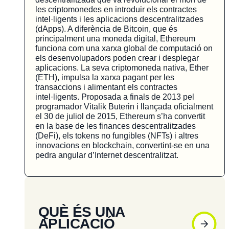
les criptomonedes en introduir els contractes
intel·ligents i les aplicacions descentralitzades
(dApps). A diferència de Bitcoin, que és
principalment una moneda digital, Ethereum
funciona com una xarxa global de computació on
els desenvolupadors poden crear i desplegar
aplicacions. La seva criptomoneda nativa, Ether
(ETH), impulsa la xarxa pagant per les
transaccions i alimentant els contractes
intel·ligents. Proposada a finals de 2013 pel
programador Vitalik Buterin i llançada oficialment
el 30 de juliol de 2015, Ethereum s’ha convertit
en la base de les finances descentralitzades
(DeFi), els tokens no fungibles (NFTs) i altres
innovacions en blockchain, convertint-se en una
pedra angular d’Internet descentralitzat.
QUÈ ÉS UNA
APLICACIÓ