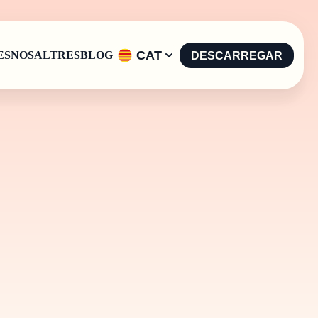
CAT
ES
NOSALTRES
BLOG
DESCARREGAR
English
-
EN
Español
-
ES
Català
-
CAT