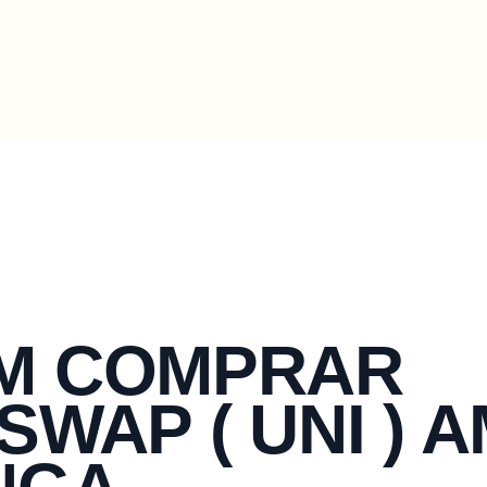
CURSOS
Lloc web oficial
UNI
Whitepaper
M COMPRAR
SWAP ( UNI ) 