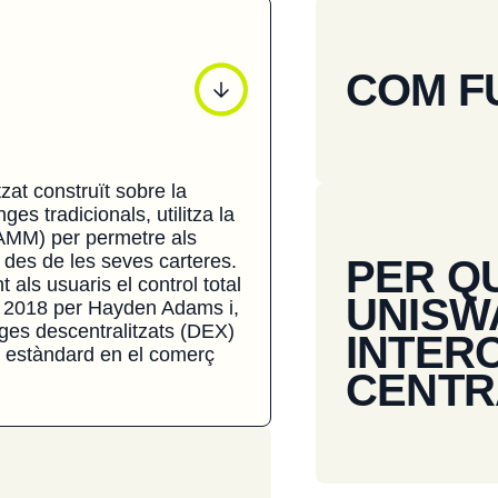
COM F
at construït sobre la
es tradicionals, utilitza la
(AMM) per permetre als
 des de les seves carteres.
PER QU
 als usuaris el control total
UNISW
el 2018 per Hayden Adams i,
nges descentralitzats (DEX)
INTER
l estàndard en el comerç
CENTR