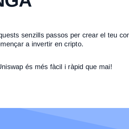
NGA
uests senzills passos per crear el teu c
mençar a invertir en cripto.
iswap és més fàcil i ràpid que mai!