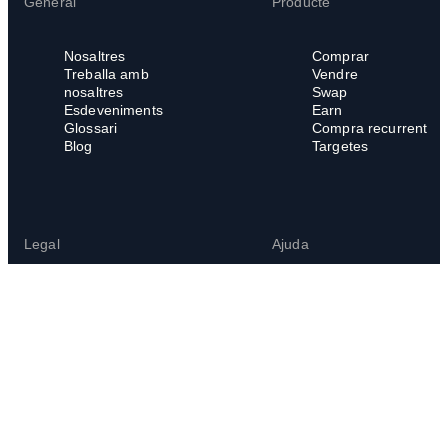
General
Producte
Nosaltres
Comprar
Treballa amb
Vendre
nosaltres
Swap
Esdeveniments
Earn
Glossari
Compra recurrent
Blog
Targetes
Legal
Ajuda
Legal Hub
Centre de suport
Condicions del servei
Preguntes freqüents
Política de privacitat
Política de cookies
Política de denúncies
internes
Canal de denúncies
Mal ús de la xarxa