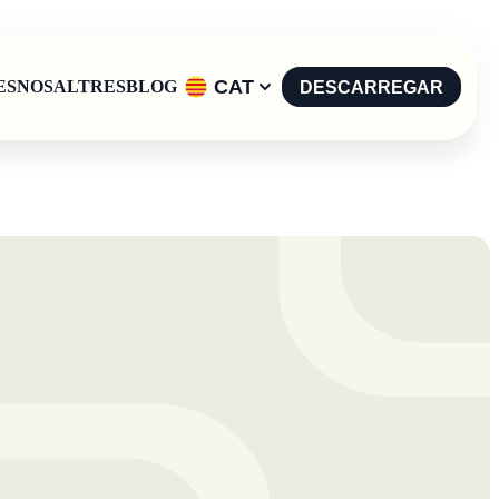
CAT
ES
NOSALTRES
BLOG
DESCARREGAR
English
-
EN
Español
-
ES
Català
-
CAT