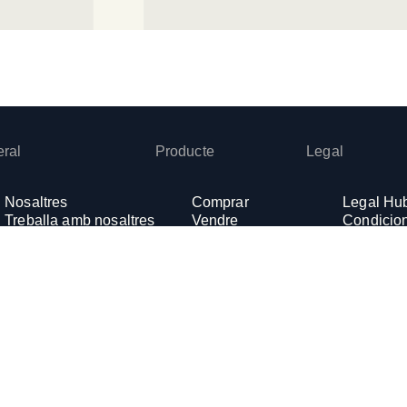
ral
Producte
Legal
Nosaltres
Comprar
Legal Hu
Treballa amb nosaltres
Vendre
Condicion
Esdeveniments
Swap
Política d
Glossari
Earn
Política 
Blog
Compra recurrent
Política 
Targetes
Canal de
Mal ús de
Ajuda
Centre de suport