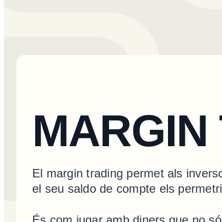
MARGIN
El margin trading permet als inver
el seu saldo de compte els permetr
És com jugar amb diners que no són