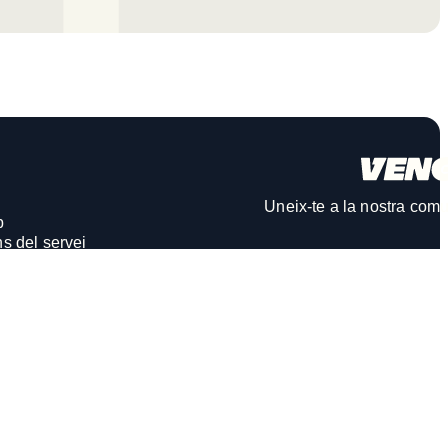
Uneix-te a la nostra comu
b
s del servei
e privacitat
de cookies
de denúncies internes
 denúncies
 la xarxa