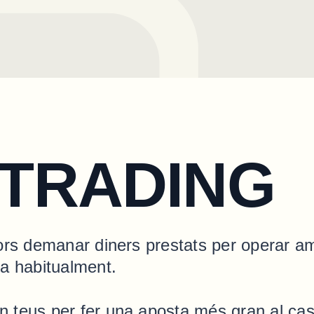
 TRADING
sors demanar diners prestats per operar 
ia habitualment.
 teus per fer una aposta més gran al cas